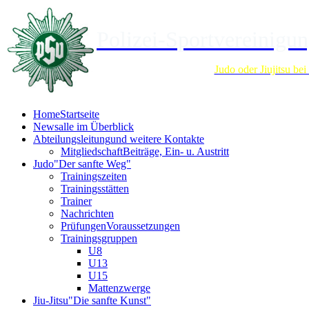
Polizei-Sportvereinigun
Judo oder Jiujitsu be
Home
Startseite
News
alle im Überblick
Abteilungsleitung
und weitere Kontakte
Mitgliedschaft
Beiträge, Ein- u. Austritt
Judo
"Der sanfte Weg"
Trainingszeiten
Trainingsstätten
Trainer
Nachrichten
Prüfungen
Voraussetzungen
Trainingsgruppen
U8
U13
U15
Mattenzwerge
Jiu-Jitsu
"Die sanfte Kunst"