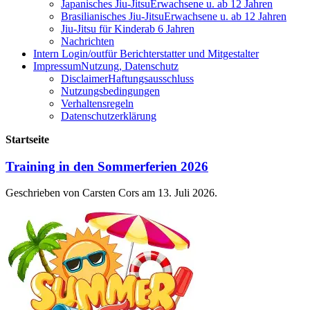
Japanisches Jiu-Jitsu
Erwachsene u. ab 12 Jahren
Brasilianisches Jiu-Jitsu
Erwachsene u. ab 12 Jahren
Jiu-Jitsu für Kinder
ab 6 Jahren
Nachrichten
Intern Login/out
für Berichterstatter und Mitgestalter
Impressum
Nutzung, Datenschutz
Disclaimer
Haftungsausschluss
Nutzungsbedingungen
Verhaltensregeln
Datenschutzerklärung
Startseite
Training in den Sommerferien 2026
Geschrieben von Carsten Cors am
13. Juli 2026
.