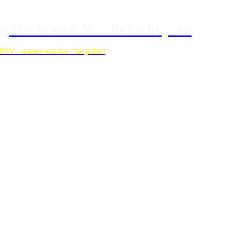
g Bochum e.V. - Judo-Jiujitsu
i PSV - immer was los - für jeden!